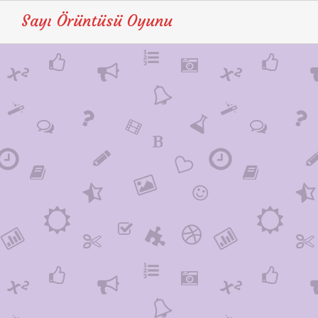
Sayı Örüntüsü Oyunu