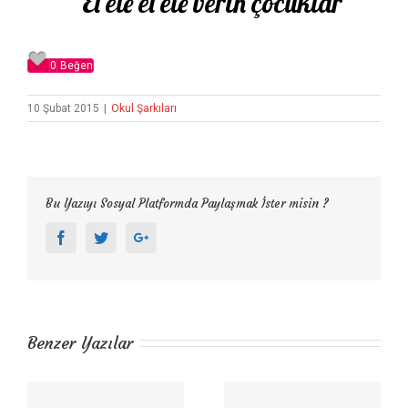
El ele el ele verin çocuklar
0
Beğen
10 Şubat 2015
|
Okul Şarkıları
Bu Yazıyı Sosyal Platformda Paylaşmak İster misin ?
Facebook
Twitter
Google+
Benzer Yazılar