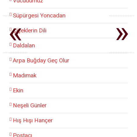
Vücudumuz
Süpürgesi Yoncadan
«
»
Çiçeklerin Dili
Daldalan
Arpa Buğday Geç Olur
Madımak
Ekin
Neşeli Günler
Hış Hışı Hançer
Postacı