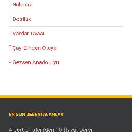
Gülenaz
Dostluk
Vardar Ovası
Çay Elinden Öteye
Gezsen Anadolu’yu
EN SON BEĞENI ALANLAR
Albert Einstein'den 10 Hayat Dersi