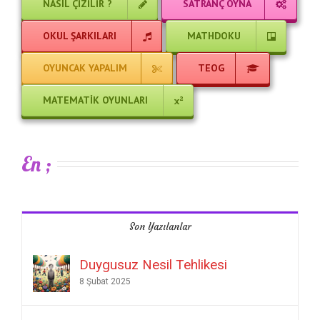
NASIL ÇIZILIR ?
SATRANÇ OYNA
OKUL ŞARKILARI
MATHDOKU
OYUNCAK YAPALIM
TEOG
MATEMATIK OYUNLARI
En ;
Son Yazılanlar
Duygusuz Nesil Tehlikesi
8 Şubat 2025