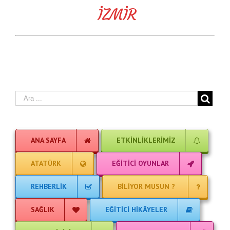
İZMİR
ANA SAYFA
ETKINLIKLERIMIZ
ATATÜRK
EĞITICI OYUNLAR
REHBERLIK
BILIYOR MUSUN ?
SAĞLIK
EĞITICI HIKÂYELER