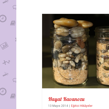
Hayat Kavanozu
13 Mayıs 2014
|
Eğitici Hikâyeler