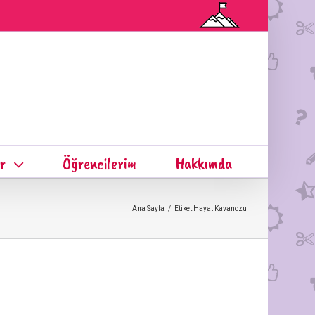
r
Öğrencilerim
Hakkımda
Ana Sayfa
/
Etiket:
Hayat Kavanozu