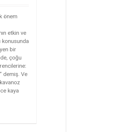
ok önem
ın etkin ve
sı konusunda
yen bir
nde, çoğu
encilerine:
.” demiş. Ve
 kavanoz
ice kaya