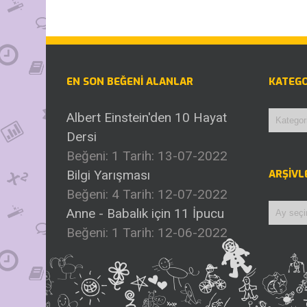
EN SON BEĞENI ALANLAR
KATEGO
Katego
Albert Einstein'den 10 Hayat
Dersi
Beğeni: 1
Tarih: 13-07-2022
Bilgi Yarışması
ARŞIVL
Beğeni: 4
Tarih: 12-07-2022
Arşivle
Anne - Babalık için 11 İpucu
Beğeni: 1
Tarih: 12-06-2022