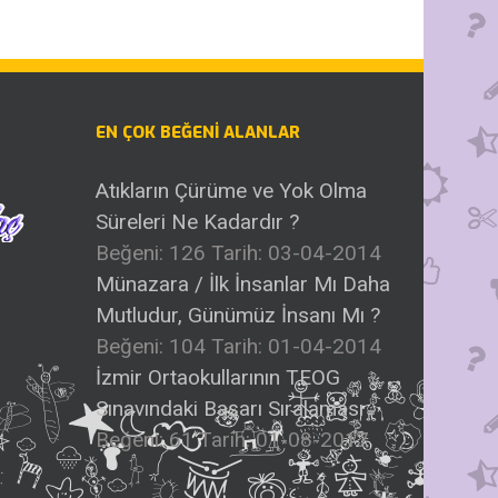
EN ÇOK BEĞENI ALANLAR
Atıkların Çürüme ve Yok Olma
Süreleri Ne Kadardır ?
Beğeni: 126
Tarih: 03-04-2014
Münazara / İlk İnsanlar Mı Daha
Mutludur, Günümüz İnsanı Mı ?
Beğeni: 104
Tarih: 01-04-2014
İzmir Ortaokullarının TEOG
Sınavındaki Başarı Sıralaması
Beğeni: 61
Tarih: 01-08-2017