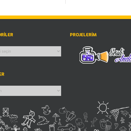
RILER
PROJELERİM
riler
ER
r