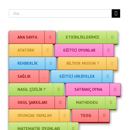
ANA SAYFA
ETKINLIKLERIMIZ
ATATÜRK
EĞITICI OYUNLAR
REHBERLIK
BILIYOR MUSUN ?
SAĞLIK
EĞITICI HIKÂYELER
NASIL ÇIZILIR ?
SATRANÇ OYNA
OKUL ŞARKILARI
MATHDOKU
OYUNCAK YAPALIM
TEOG
MATEMATIK OYUNLARI