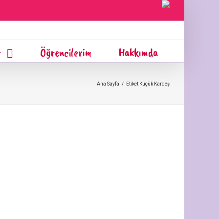
r
Öğrencilerim
Hakkımda
Ana Sayfa
/
Etiket:
Küçük Kardeş