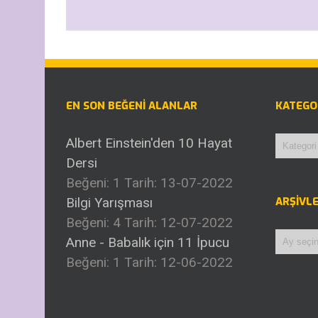
EN SON BEĞENI ALANLAR
KATEGO
Kategor
Albert Einstein'den 10 Hayat
Dersi
Beğeni: 1
Tarih: 13-07-2022
Bilgi Yarışması
ARŞIVL
Beğeni: 4
Tarih: 12-07-2022
Arşivle
Anne - Babalık için 11 İpucu
Beğeni: 1
Tarih: 12-06-2022