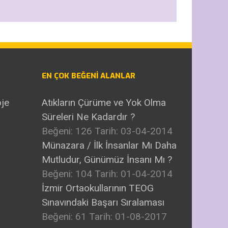
EN ÇOK BEĞENI ALANLAR
Atıkların Çürüme ve Yok Olma
Süreleri Ne Kadardır ?
Beğeni: 126
Tarih: 03-04-2014
Münazara / İlk İnsanlar Mı Daha
Mutludur, Günümüz İnsanı Mı ?
Beğeni: 104
Tarih: 01-04-2014
İzmir Ortaokullarının TEOG
Sınavındaki Başarı Sıralaması
Beğeni: 61
Tarih: 01-08-2017