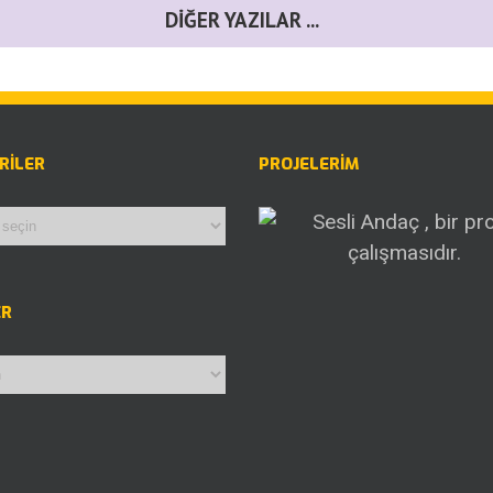
DIĞER YAZILAR ...
RILER
PROJELERİM
iler
ER
r