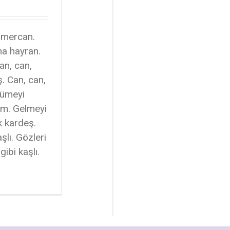
i mercan.
na hayran.
an, can,
. Can, can,
rümeyi
em. Gelmeyi
k kardeş.
şlı. Gözleri
gibi kaşlı.