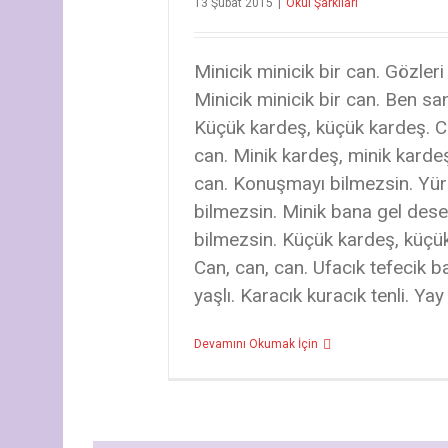
13 Şubat 2015
|
Okul Şarkıları
Minicik minicik bir can. Gözler
Minicik minicik bir can. Ben sa
Küçük kardeş, küçük kardeş. C
can. Minik kardeş, minik kardeş
can. Konuşmayı bilmezsin. Yü
bilmezsin. Minik bana gel des
bilmezsin. Küçük kardeş, küçü
Can, can, can. Ufacık tefecik ba
yaşlı. Karacık kuracık tenli. Yay 
Devamını Okumak İçin