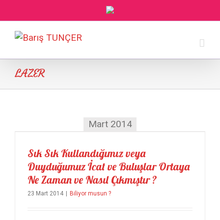
LAZER
Mart 2014
Sık Sık Kullandığımız veya Duyduğumuz İcat ve Buluşlar Ortaya Ne Zaman ve Nasıl Çıkmıştır ?
Sık Sık Kullandığımız veya
Duyduğumuz İcat ve Buluşlar Ortaya
Ne Zaman ve Nasıl Çıkmıştır ?
23 Mart 2014
|
Biliyor musun ?