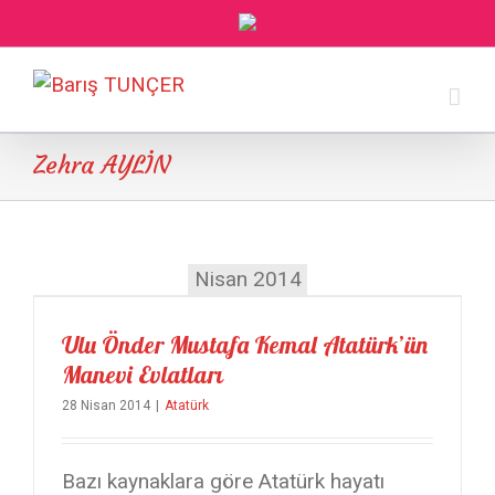
Zehra AYLİN
Nisan 2014
Ulu Önder Mustafa Kemal Atatürk’ün Manevi Evlatları
Ulu Önder Mustafa Kemal Atatürk’ün
Manevi Evlatları
28 Nisan 2014
|
Atatürk
Bazı kaynaklara göre Atatürk hayatı