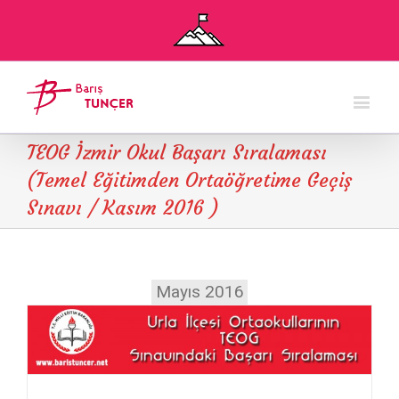
TEOG İzmir Okul Başarı Sıralaması
(Temel Eğitimden Ortaöğretime Geçiş
Sınavı / Kasım 2016 )
Mayıs 2016
Urla İlçesi Ortaokullarının TEOG Sınavındaki Başarı Sıralaması