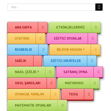
ANA SAYFA
ETKINLIKLERIMIZ
ATATÜRK
EĞITICI OYUNLAR
REHBERLIK
BILIYOR MUSUN ?
SAĞLIK
EĞITICI HIKÂYELER
NASIL ÇIZILIR ?
SATRANÇ OYNA
OKUL ŞARKILARI
MATHDOKU
OYUNCAK YAPALIM
TEOG
MATEMATIK OYUNLARI