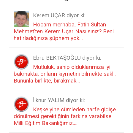
hatırladığınıza şüphem yok…
Ebru BEKTAŞOĞLU diyor ki:
Mutluluk, sahip olduklarımıza iyi
bakmakta, onların kıymetini bilmekte saklı.
Bununla birlikte, bırakmak…
İlknur YALIM diyor ki:
Keşke yine cümleden harfe gidişe
dönülmesi gerektiğinin farkına varabilse
Milli Eğitim Bakanlığımız.…
Barış TUNÇER diyor ki:
Şafak Bey, İyi niyetleriniz için
teşekkür ederim. Çocuklarınızın