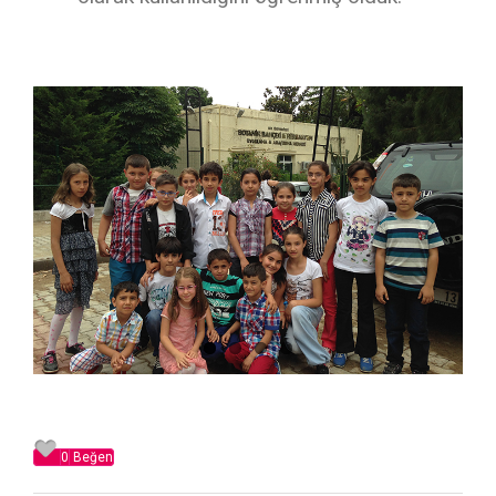
0
Beğen