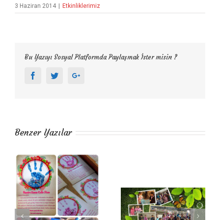
3 Haziran 2014
|
Etkinliklerimiz
Bu Yazıyı Sosyal Platformda Paylaşmak İster misin ?
Facebook
Twitter
Google+
Benzer Yazılar
Çevre Temizliği Etkinliğimiz
İzmir Doğal Yaşam Parkı Gezimiz