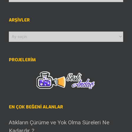
Arşivler
PROJELERİM
EN ÇOK BEĞENI ALANLAR
Atıkların Çürüme ve Yok Olma Süreleri Ne
Kadardır ?
Beğeni: 126
Tarih: 03-04-2014
Münazara / İlk İnsanlar Mı Daha Mutludur,
Günümüz İnsanı Mı ?
Beğeni: 104
Tarih: 01-04-2014