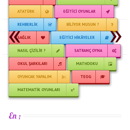
SAĞLIK
EĞITICI HIKÂYELER
NASIL ÇIZILIR ?
SATRANÇ OYNA
«
»
OKUL ŞARKILARI
MATHDOKU
OYUNCAK YAPALIM
TEOG
MATEMATIK OYUNLARI
En ;
Son Yazılanlar
Duygusuz Nesil Tehlikesi