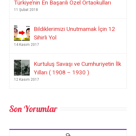
Sihirli Yol
14 Kasım 2017
Kurtuluş Savaşı ve Cumhuriyetin İlk
Yılları ( 1908 – 1930 )
12 Kasım 2017
Son Yorumlar
Comments
Kerem UÇAR diyor ki:
Hocam merhaba, Fatih Sultan
Mehmet’ten Kerem Uçar Nasılsınız? Beni