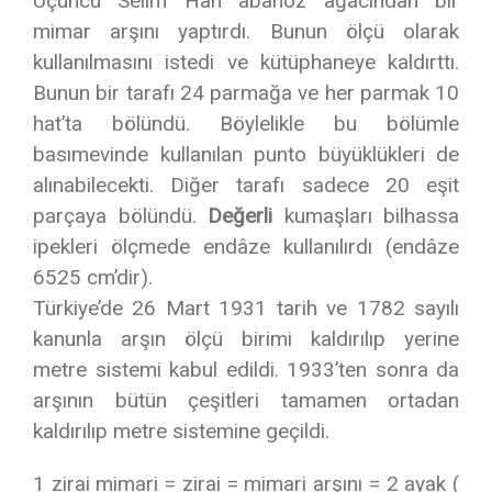
Üçüncü Selim Han abanoz ağacından bir
mimar arşını yaptırdı. Bunun ölçü olarak
kullanılmasını istedi ve kütüphaneye kaldırttı.
Bunun bir tarafı 24 parmağa ve her parmak 10
hat’ta bölündü. Böylelikle bu bölümle
basımevinde kullanılan punto büyüklükleri de
alınabilecekti. Diğer tarafı sadece 20 eşit
parçaya bölündü.
Değerli
kumaşları bilhassa
ipekleri ölçmede endâze kullanılırdı (endâze
6525 cm’dir).
Türkiye’de 26 Mart 1931 tarih ve 1782 sayılı
kanunla arşın ölçü birimi kaldırılıp yerine
metre sistemi kabul edildi. 1933’ten sonra da
arşının bütün çeşitleri tamamen ortadan
kaldırılıp metre sistemine geçildi.
1 zirai mimari = zirai = mimari arşını = 2 ayak (