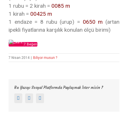
1 rubu = 2 kirah =
0085 m
1 kirah =
00425 m
1 endaze = 8 rubu (urup) =
0650 m
(artan
ipekli fiyatlarına karşılık konulan ölçü birimi)
7
Beğen
7 Nisan 2014
|
Biliyor musun ?
Bu Yazıyı Sosyal Platformda Paylaşmak İster misin ?
Facebook
Twitter
Google+