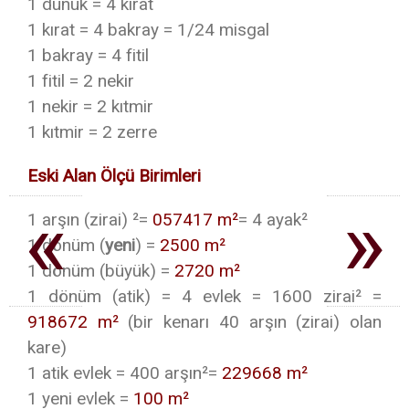
1 dünük = 4 kırat
1 kırat = 4 bakray = 1/24 misgal
1 bakray = 4 fitil
1 fitil = 2 nekir
1 nekir = 2 kıtmir
1 kıtmir = 2 zerre
Eski Alan Ölçü Birimleri
«
»
1 arşın (zirai) ²=
057417 m²
= 4 ayak²
1 dönüm (
yeni
) =
2500 m²
1 dönüm (büyük) =
2720 m²
1 dönüm (atik) = 4 evlek = 1600 zirai² =
918672 m²
(bir kenarı 40 arşın (zirai) olan
kare)
1 atik evlek = 400 arşın²=
229668 m²
1 yeni evlek =
100 m²