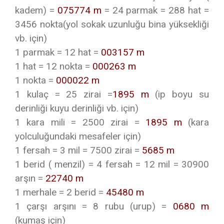
kadem) =
075774 m
= 24 parmak = 288 hat =
3456 nokta(yol sokak uzunluğu bina yüksekliği
vb. için)
1 parmak = 12 hat =
003157 m
1 hat = 12 nokta =
000263 m
1 nokta =
000022 m
1 kulaç = 25 zirai =
1895 m
(ip boyu su
derinliği kuyu derinliği vb. için)
1 kara mili = 2500 zirai =
1895 m
(kara
yolculuğundaki mesafeler için)
1 fersah = 3 mil = 7500 zirai =
5685 m
1 berid ( menzil) = 4 fersah = 12 mil = 30900
arşın =
22740 m
1 merhale = 2 berid =
45480 m
1 çarşı arşını = 8 rubu (urup) =
0680 m
(kumaş için)