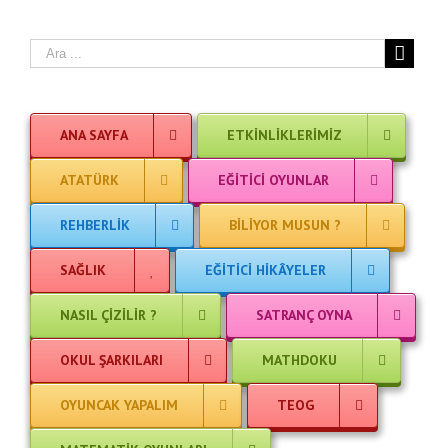
ANA SAYFA
ETKINLIKLERIMIZ
ATATÜRK
EĞITICI OYUNLAR
REHBERLIK
BILIYOR MUSUN ?
SAĞLIK
EĞITICI HIKÂYELER
NASIL ÇIZILIR ?
SATRANÇ OYNA
OKUL ŞARKILARI
MATHDOKU
OYUNCAK YAPALIM
TEOG