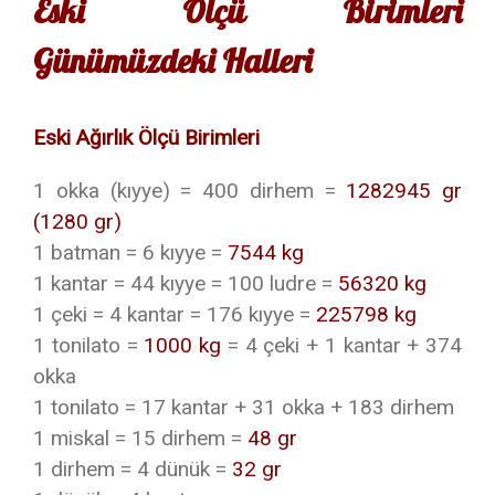
Eski Ölçü Birimleri
Günümüzdeki Halleri
Eski Ağırlık Ölçü Birimleri
1 okka (kıyye) = 400 dirhem =
1282945 gr
(1280 gr)
1 batman = 6 kıyye =
7544 kg
1 kantar = 44 kıyye = 100 ludre =
56320 kg
1 çeki = 4 kantar = 176 kıyye =
225798 kg
1 tonilato =
1000 kg
= 4 çeki + 1 kantar + 374
okka
1 tonilato = 17 kantar + 31 okka + 183 dirhem
1 miskal = 15 dirhem =
48 gr
1 dirhem = 4 dünük =
32 gr