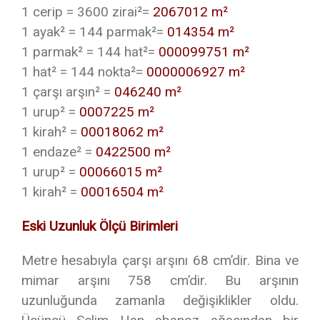
1 cerip = 3600 zirai²=
2067012 m²
1 ayak² = 144 parmak²=
014354 m²
1 parmak² = 144 hat²=
000099751 m²
1 hat² = 144 nokta²=
0000006927 m²
1 çarşı arşın² =
046240 m²
1 urup² =
0007225 m²
1 kirah² =
00018062 m²
1 endaze² =
0422500 m²
1 urup² =
00066015 m²
1 kirah² =
00016504 m²
Eski Uzunluk Ölçü Birimleri
Metre hesabıyla çarşı arşını 68 cm’dir. Bina ve
mimar arşını 758 cm’dir. Bu arşının
uzunluğunda zamanla değişiklikler oldu.